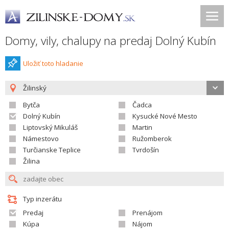
Domy, vily, chalupy na predaj Dolný Kubín
Uložiť toto hladanie
Žilinský
Bytča
Čadca
Dolný Kubín
Kysucké Nové Mesto
Liptovský Mikuláš
Martin
Námestovo
Ružomberok
Turčianske Teplice
Tvrdošín
Žilina
Typ inzerátu
Predaj
Prenájom
Kúpa
Nájom