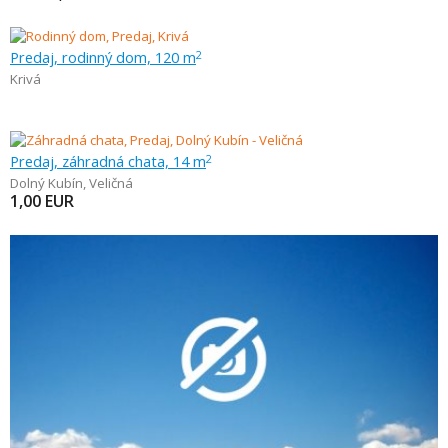
Predaj, rodinný dom, 120 m
2
Krivá
Predaj, záhradná chata, 14 m
2
Dolný Kubín
,
Veličná
1,00
EUR