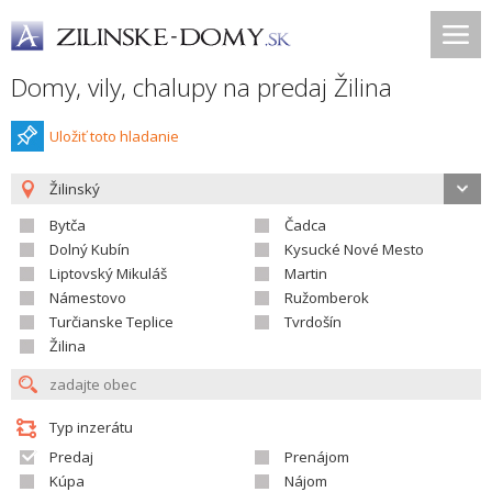
Domy, vily, chalupy na predaj Žilina
Uložiť toto hladanie
Žilinský
Bytča
Čadca
Dolný Kubín
Kysucké Nové Mesto
Liptovský Mikuláš
Martin
Námestovo
Ružomberok
Turčianske Teplice
Tvrdošín
Žilina
Typ inzerátu
Predaj
Prenájom
Kúpa
Nájom