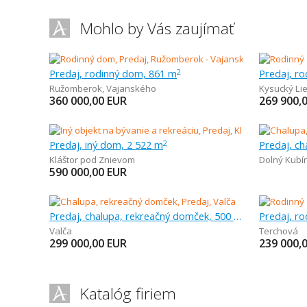
Mohlo by Vás zaujímať
Predaj, rodinný dom, 861 m
Predaj, r
2
Ružomberok
,
Vajanského
Kysucký Li
360 000,00
EUR
269 900,
Predaj, iný dom, 2 522 m
2
Kláštor pod Znievom
Dolný Kubí
590 000,00
EUR
Predaj, chalupa, rekreačný domček, 500 m
Predaj, r
Valča
Terchová
299 000,00
EUR
239 000,
Katalóg firiem