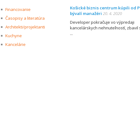
Košické biznis centrum kúpili od P
Financovanie
bývalí manažéri
20. 4. 2020
Časopisy a literatúra
Developer pokračuje vo výpredaji
Architekti/projektanti
kancelárskych nehnuteľností, zbavil 
Kuchyne
Kancelárie