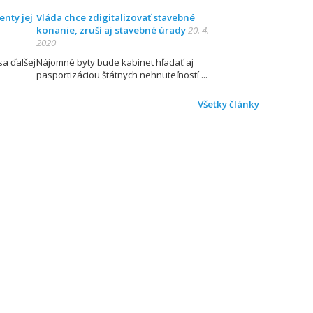
enty jej
Vláda chce zdigitalizovať stavebné
konanie, zruší aj stavebné úrady
20. 4.
2020
sa ďalšej
Nájomné byty bude kabinet hľadať aj
pasportizáciou štátnych nehnuteľností
Všetky články