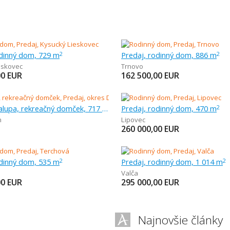
odinný dom, 729 m
Predaj, rodinný dom, 886 m
2
2
eskovec
Trnovo
00
EUR
162 500,00
EUR
Predaj, chalupa, rekreačný domček, 717 m
Predaj, rodinný dom, 470 m
2
n
Lipovec
260 000,00
EUR
odinný dom, 535 m
Predaj, rodinný dom, 1 014 m
2
2
Valča
00
EUR
295 000,00
EUR
Najnovšie články