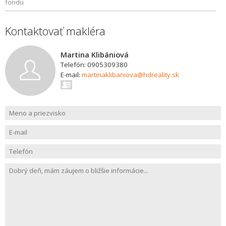
fondu
Kontaktovať makléra
Martina Klibániová
Telefón: 0905309380
E-mail:
martinaklibaniova@hdreality.sk