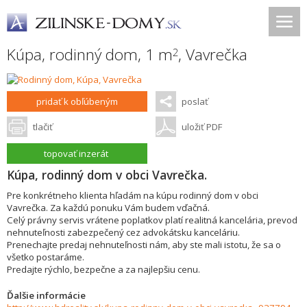
Kúpa, rodinný dom, 1 m
,
Vavrečka
2
pridať k obľúbeným
poslať
tlačiť
uložiť PDF
topovať inzerát
Kúpa, rodinný dom v obci Vavrečka.
Pre konkrétneho klienta hľadám na kúpu rodinný dom v obci
Vavrečka. Za každú ponuku Vám budem vďačná.
Celý právny servis vrátene poplatkov platí realitná kancelária, prevod
nehnuteľnosti zabezpečený cez advokátsku kanceláriu.
Prenechajte predaj nehnuteľnosti nám, aby ste mali istotu, že sa o
všetko postaráme.
Predajte rýchlo, bezpečne a za najlepšiu cenu.
Ďalšie informácie