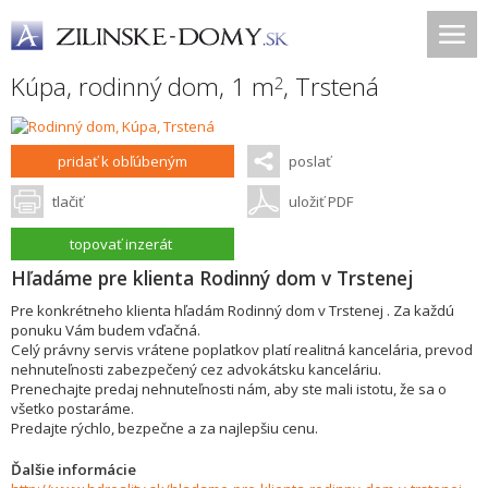
Kúpa, rodinný dom, 1 m
,
Trstená
2
pridať k obľúbeným
poslať
tlačiť
uložiť PDF
topovať inzerát
Hľadáme pre klienta Rodinný dom v Trstenej
Pre konkrétneho klienta hľadám Rodinný dom v Trstenej . Za každú
ponuku Vám budem vďačná.
Celý právny servis vrátene poplatkov platí realitná kancelária, prevod
nehnuteľnosti zabezpečený cez advokátsku kanceláriu.
Prenechajte predaj nehnuteľnosti nám, aby ste mali istotu, že sa o
všetko postaráme.
Predajte rýchlo, bezpečne a za najlepšiu cenu.
Ďalšie informácie