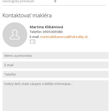
Geologický prieskum
0
Kontaktovať makléra
Martina Klibániová
Telefón: 0905309380
E-mail:
martinaklibaniova@hdreality.sk