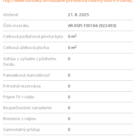
http://www.hdreality.sk/hladame-pre-klienta-rodinny-dom-v-trstenej-927077
Vložené
21. 8. 2025
Číslo inzerátu
AR-0SFI-100166 (922493)
2
Celková podlahová plocha bytu
0 m
2
Celková úžitková plocha
0 m
Súhlas s vyňatím z pôdneho
0
fondu
Pamiatková starostlivosť
0
Prírodná rezervácia
0
Príjem TV + rádio
0
Bezpečnostné zariadenie
0
Bremeno z nájmu
0
Samostatný prístup
0