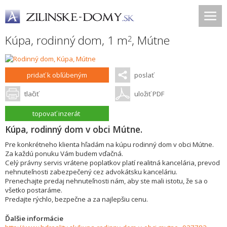
Kúpa, rodinný dom, 1 m
,
Mútne
2
pridať k obľúbeným
poslať
tlačiť
uložiť PDF
topovať inzerát
Kúpa, rodinný dom v obci Mútne.
Pre konkrétneho klienta hľadám na kúpu rodinný dom v obci Mútne.
Za každú ponuku Vám budem vďačná.
Celý právny servis vrátene poplatkov platí realitná kancelária, prevod
nehnuteľnosti zabezpečený cez advokátsku kanceláriu.
Prenechajte predaj nehnuteľnosti nám, aby ste mali istotu, že sa o
všetko postaráme.
Predajte rýchlo, bezpečne a za najlepšiu cenu.
Ďalšie informácie