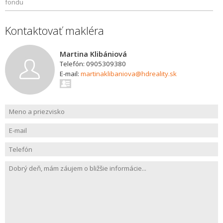
fondu
Kontaktovať makléra
Martina Klibániová
Telefón: 0905309380
E-mail:
martinaklibaniova@hdreality.sk