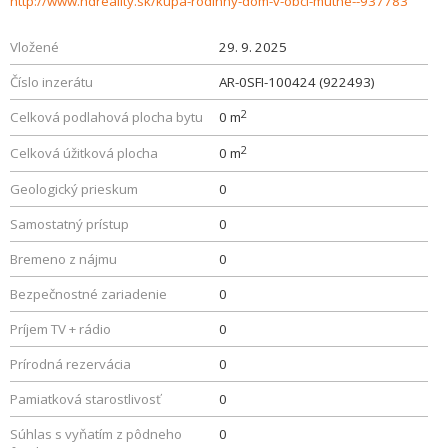
http://www.hdreality.sk/kupa-rodinny-dom-v-obci-mutne--937783
Vložené
29. 9. 2025
Číslo inzerátu
AR-0SFI-100424 (922493)
2
Celková podlahová plocha bytu
0 m
2
Celková úžitková plocha
0 m
Geologický prieskum
0
Samostatný prístup
0
Bremeno z nájmu
0
Bezpečnostné zariadenie
0
Príjem TV + rádio
0
Prírodná rezervácia
0
Pamiatková starostlivosť
0
Súhlas s vyňatím z pôdneho
0