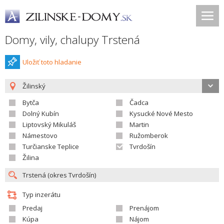
Domy, vily, chalupy Trstená
Uložiť toto hladanie
Žilinský
Bytča
Čadca
Dolný Kubín
Kysucké Nové Mesto
Liptovský Mikuláš
Martin
Námestovo
Ružomberok
Turčianske Teplice
Tvrdošín
Žilina
Typ inzerátu
Predaj
Prenájom
Kúpa
Nájom