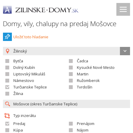
Domy, vily, chalupy na predaj Mošovce
Uložiť toto hladanie
Žilinský
Bytča
Čadca
Dolný Kubín
Kysucké Nové Mesto
Liptovský Mikuláš
Martin
Námestovo
Ružomberok
Turčianske Teplice
Tvrdošín
Žilina
Typ inzerátu
Predaj
Prenájom
Kúpa
Nájom