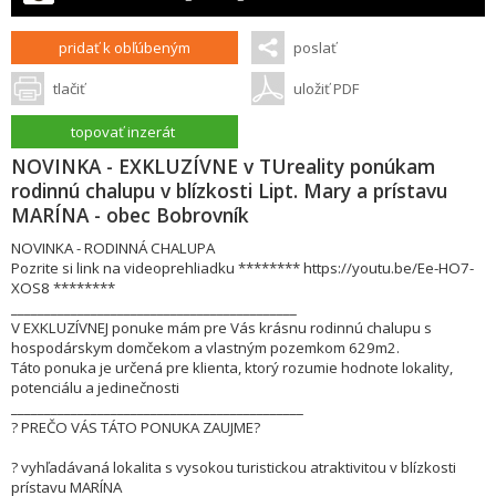
pridať k obľúbeným
poslať
tlačiť
uložiť PDF
topovať inzerát
NOVINKA - EXKLUZÍVNE v TUreality ponúkam
rodinnú chalupu v blízkosti Lipt. Mary a prístavu
MARÍNA - obec Bobrovník
NOVINKA - RODINNÁ CHALUPA
Pozrite si link na videoprehliadku ******** https://youtu.be/Ee-HO7-
XOS8 ********
___________________________________________
V EXKLUZÍVNEJ ponuke mám pre Vás krásnu rodinnú chalupu s
hospodárskym domčekom a vlastným pozemkom 629m2.
Táto ponuka je určená pre klienta, ktorý rozumie hodnote lokality,
potenciálu a jedinečnosti
____________________________________________
? PREČO VÁS TÁTO PONUKA ZAUJME?
? vyhľadávaná lokalita s vysokou turistickou atraktivitou v blízkosti
prístavu MARÍNA