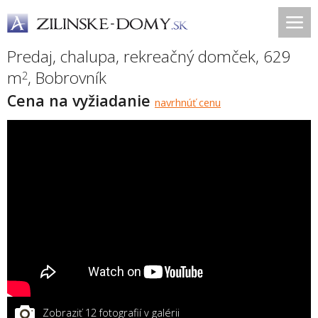
Predaj, chalupa, rekreačný domček, 629
m
,
Bobrovník
2
Cena na vyžiadanie
navrhnúť cenu
Zobraziť 12 fotografií v galérii