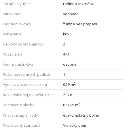
Terajšie využitie
rodinná rekreácia
Pitná voda
vodovod
Odpadové vody
žumpa bez prepadu
Vybavenie
krb
Celkový počet objektov
2
Počet izieb
4+1
Forma vlastníctva
osobné
Počet nadzemných podlaží
1
2
Výmera pozemku celkom
629 m
Rok poslednej rekonštrukcie
2026
2
Zastavaná plocha
66+25 m
Príprava teplej vody
el.akumulačný boiler
Kvalitatívny štandard
Vidiecky dom