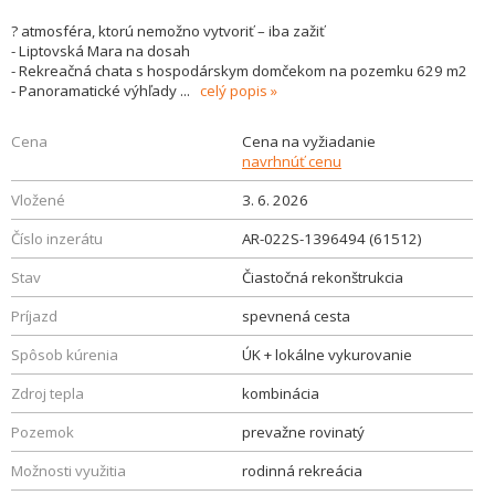
? atmosféra, ktorú nemožno vytvoriť – iba zažiť
- Liptovská Mara na dosah
- Rekreačná chata s hospodárskym domčekom na pozemku 629 m2
- Panoramatické výhľady
...
celý popis
Cena
Cena na vyžiadanie
navrhnúť cenu
Vložené
3. 6. 2026
Číslo inzerátu
AR-022S-1396494 (61512)
Stav
Čiastočná rekonštrukcia
Príjazd
spevnená cesta
Spôsob kúrenia
ÚK + lokálne vykurovanie
Zdroj tepla
kombinácia
Pozemok
prevažne rovinatý
Možnosti využitia
rodinná rekreácia