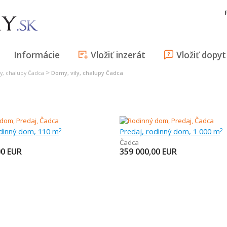
Informácie
Vložiť inzerát
Vložiť dopyt
>
ly, chalupy Čadca
Domy, vily, chalupy Čadca
odinný dom, 110 m
Predaj, rodinný dom, 1 000 m
2
2
Čadca
00
EUR
359 000,00
EUR