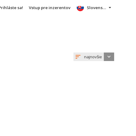
Prihláste sa!
Vstup pre inzerentov
Slovensky
najnovšie