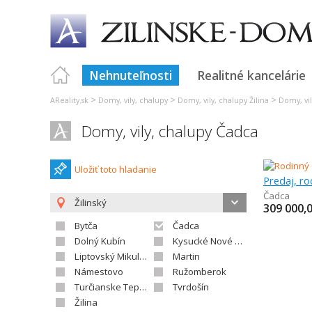
Nehnuteľnosti
Realitné kancelárie
>
>
>
AReality.sk
Domy, vily, chalupy
Domy, vily, chalupy Žilina
Domy, vi
Domy, vily, chalupy Čadca
Uložiť toto hladanie
Predaj, r
Čadca
Žilinský
309 000,
Bytča
Čadca
Dolný Kubín
Kysucké Nové Mesto
Liptovský Mikuláš
Martin
Námestovo
Ružomberok
Turčianske Teplice
Tvrdošín
Žilina