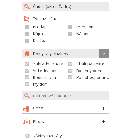
Typ inzerátu
Predaj
Prenájom
Kúpa
Nájom
Dražba
Domy, vily, chalupy
Záhradná chata
Chalupa, rekreačný domček
Vidiecky dom
Rodinný dom
Rodinná vila
Poľnohospodárska usadlosť
Iný dom
Cena
Plocha
všetky inzeráty