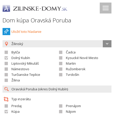
Dom kúpa Oravská Poruba
Uložiť toto hladanie
Žilinský
Bytča
Čadca
Dolný Kubín
Kysucké Nové Mesto
Liptovský Mikuláš
Martin
Námestovo
Ružomberok
Turčianske Teplice
Tvrdošín
Žilina
Typ inzerátu
Predaj
Prenájom
Kúpa
Nájom