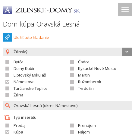
Dom kúpa Oravská Lesná
Uložiť toto hladanie
Žilinský
Bytča
Čadca
Dolný Kubín
Kysucké Nové Mesto
Liptovský Mikuláš
Martin
Námestovo
Ružomberok
Turčianske Teplice
Tvrdošín
Žilina
Typ inzerátu
Predaj
Prenájom
Kúpa
Nájom